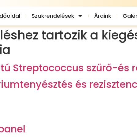
dőoldal
Szakrendelések
Áraink
Galér
éshez tartozik a kiegés
ia
ú Streptococcus szűrő-és re
umtenyésztés és rezisztenc
 panel