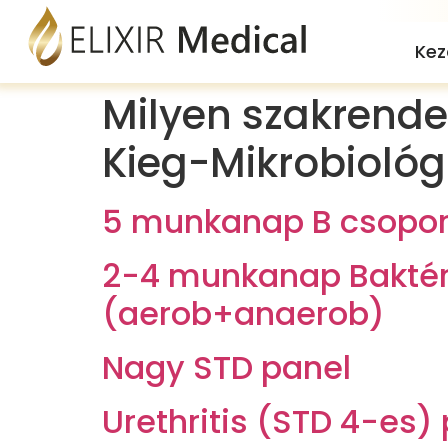
Kez
Milyen szakrendel
Kieg-Mikrobiológ
5 munkanap B csoport
2-4 munkanap Baktéri
(aerob+anaerob)
Nagy STD panel
Urethritis (STD 4-es)