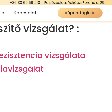
+36 30 69 68 410
Felsőzsolca, Rákóczi Ferenc u. 29.
ia
Kapcsolat
Időpontfoglalás
zítő vizsgálat? :
zisztencia vizsgálata
iavizsgálat