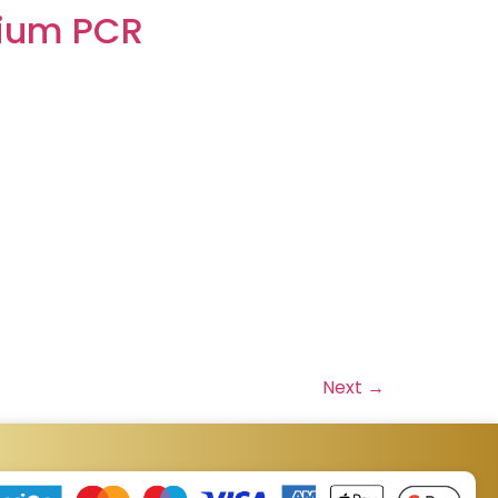
lium PCR
Next
→