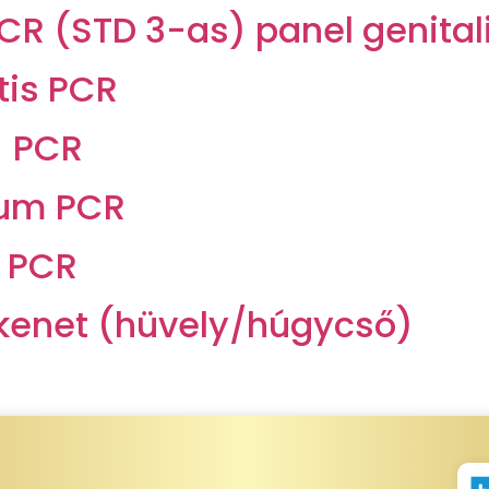
PCR (STD 3-as) panel genita
is PCR
) PCR
ium PCR
 PCR
kenet (hüvely/húgycső)