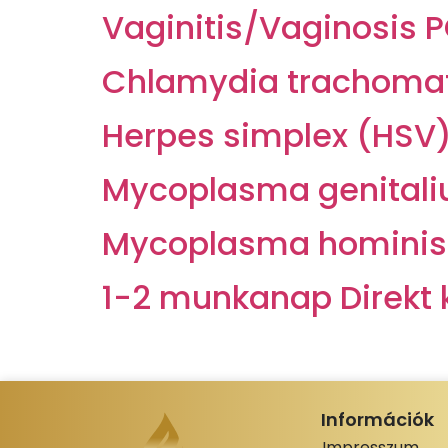
Vaginitis/Vaginosis 
Chlamydia trachomat
Herpes simplex (HSV
Mycoplasma genital
Mycoplasma hominis
1-2 munkanap Direkt 
Információk
Impresszum