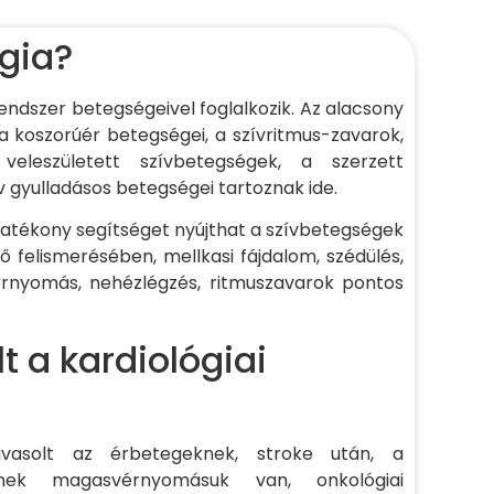
ógia?
rendszer betegségeivel foglalkozik. Az alacsony
 koszorúér betegségei, a szívritmus-zavarok,
veleszületett szívbetegségek, a szerzett
zív gyulladásos betegségei tartoznak ide.
s hatékony segítséget nyújthat a szívbetegségek
 felismerésében, mellkasi fájdalom, szédülés,
rnyomás, nehézlégzés, ritmuszavarok pontos
t a kardiológiai
 javasolt az érbetegeknek, stroke után, a
knek magasvérnyomásuk van, onkológiai