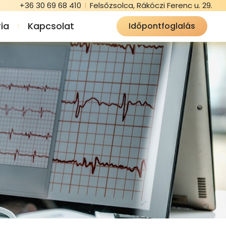
+36 30 69 68 410
Felsőzsolca, Rákóczi Ferenc u. 29.
ia
Kapcsolat
Időpontfoglalás