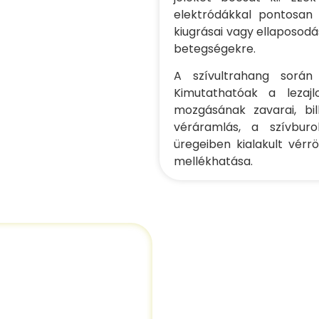
elektródákkal pontosan 
kiugrásai vagy ellaposodá
betegségekre.
A szívultrahang során
Kimutathatóak a lezajl
mozgásának zavarai, bil
véráramlás, a szívbur
üregeiben kialakult vérr
mellékhatása.