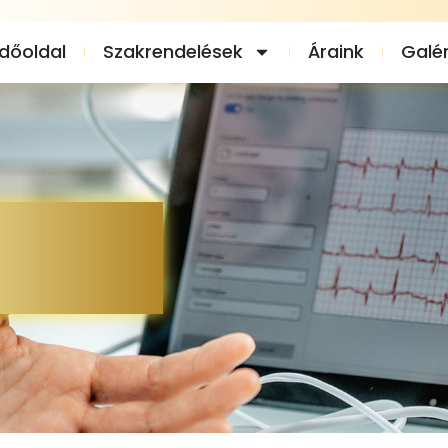
dőoldal
Szakrendelések
Áraink
Galér