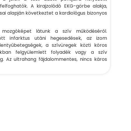
felfoghatók. A kirajzolódó EKG-görbe alakja,
sai alapján következtet a kardiológus bizonyos
 mozgóképet látunk a szív működéséről.
ott infarktus utáni hegesedések, az izom
lentyűbetegségek, a szívüregek közti kóros
okban felgyülemlett folyadék vagy a szív
ög. Az ultrahang fájdalommentes, nincs káros