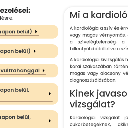
ezelései:
Mi a kardiol
lésre.
A kardiológia a szív és ér
ónapon belül)
vagy magas vérnyomás, a
a szívelégtelenség, a 
billentyűhibák illetve a s
napon belül)
A kardiológiai kivizsgálá
korai szakaszában történő
zívultrahanggal
magas vagy alacsony vé
diagnosztizálásában.
napon belül,
Kinek javasol
vizsgálat?
napon belül,
Kardiológiai vizsgálat
cukorbetegeknek, aki