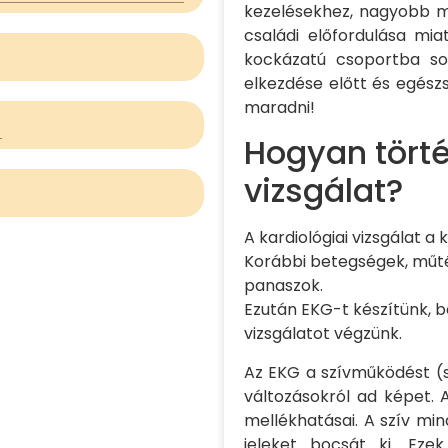
kezelésekhez, nagyobb m
családi előfordulása mi
kockázatú csoportba sor
elkezdése előtt és egész
maradni!
Hogyan törté
vizsgálat?
A kardiológiai vizsgálat 
Korábbi betegségek, műté
panaszok.
Ezután EKG-t készítünk, b
vizsgálatot végzünk.
Az EKG a szívműködést (s
változásokról ad képet. 
mellékhatásai. A szív m
jeleket bocsát ki. Eze