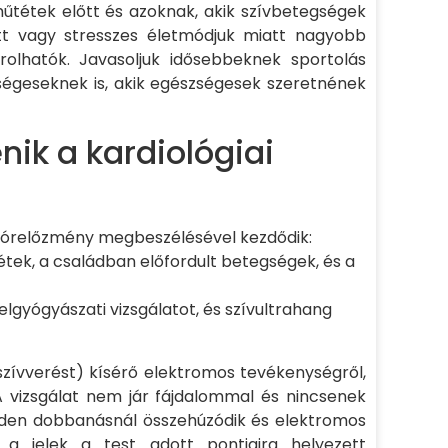
űtétek előtt és azoknak, akik szívbetegségek
att vagy stresszes életmódjuk miatt nagyobb
olhatók. Javasoljuk idősebbeknek sportolás
ségeseknek is, akik egészségesek szeretnének
nik a kardiológiai
a kórelőzmény megbeszélésével kezdődik:
tek, a családban előfordult betegségek, és a
elgyógyászati vizsgálatot, és szívultrahang
zívverést) kísérő elektromos tevékenységről,
A vizsgálat nem jár fájdalommal és nincsenek
inden dobbanásnál összehúzódik és elektromos
k a jelek a test adott pontjaira helyezett