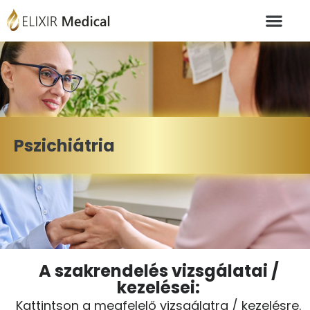
Pszichiátria
A szakrendelés vizsgálatai /
kezelései:
Kattintson a megfelelő vizsgálatra / kezelésre.