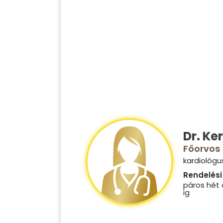
Dr. Ke
Főorvos
kardiológu
Rendelési 
páros hét 
ig