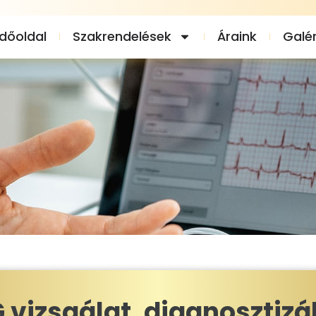
dőoldal
Szakrendelések
Áraink
Galér
 vizsgálat, diagnosztizá