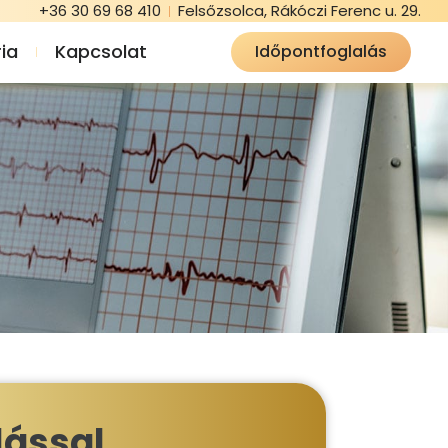
+36 30 69 68 410
Felsőzsolca, Rákóczi Ferenc u. 29.
ia
Kapcsolat
Időpontfoglalás
lással