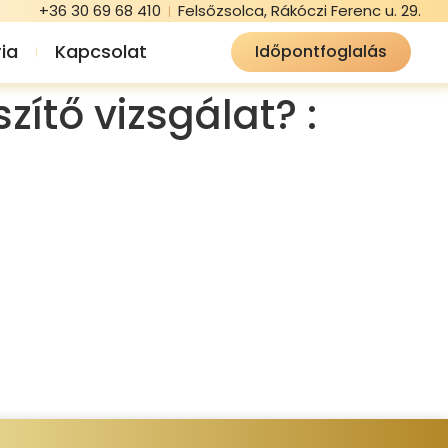
+36 30 69 68 410
Felsőzsolca, Rákóczi Ferenc u. 29.
ia
Kapcsolat
Időpontfoglalás
zítő vizsgálat? :