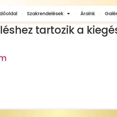
dőoldal
Szakrendelések
Áraink
Galér
éshez tartozik a kiegés
om