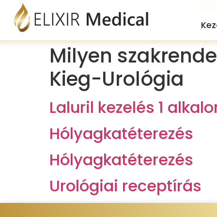
Kez
Milyen szakrendel
Kieg-Urológia
Laluril kezelés 1 alkal
Hólyagkatéterezés
Hólyagkatéterezés
Urológiai receptírás