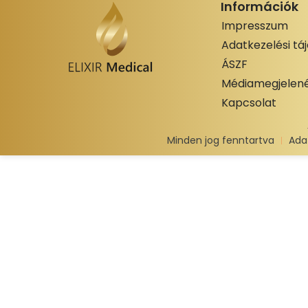
Információk
Impresszum
Adatkezelési tá
ÁSZF
Médiamegjelené
Kapcsolat
Minden jog fenntartva
Ada