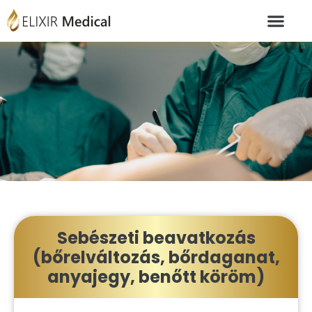
Sebészeti beavatkozás
(bőrelváltozás, bőrdaganat,
anyajegy, benőtt köröm)