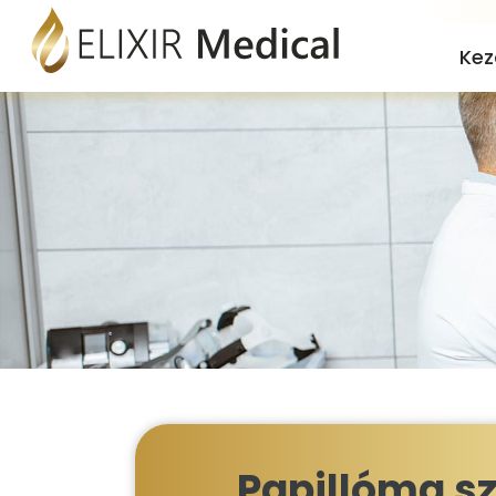
Kez
Papillóma sz