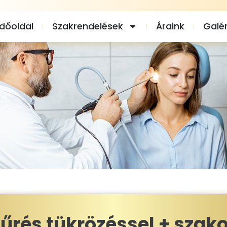
dőoldal
Szakrendelések
Áraink
Galér
űrés tükrözéssel + szako