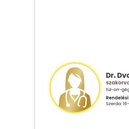
Dr. Dv
szakorv
fül-orr-gé
Rendelési 
Szerda: 16-