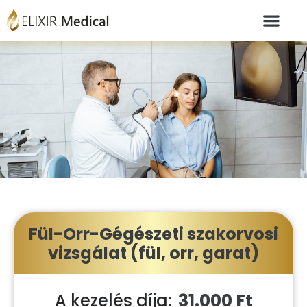
Fül-Orr-Gégészeti szakorvosi
vizsgálat (fül, orr, garat)
31.000 Ft
A kezelés díja: