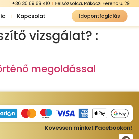
+36 30 69 68 410
Felsőzsolca, Rákóczi Ferenc u. 29.
ia
Kapcsolat
Időpontfoglalás
zítő vizsgálat? :
történő megoldással
Kövessen minket Facebookon!