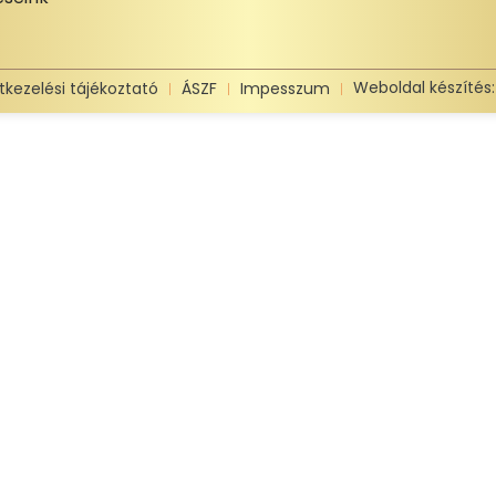
Weboldal készítés
tkezelési tájékoztató
ÁSZF
Impesszum