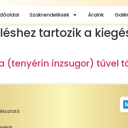
dőoldal
Szakrendelések
Áraink
Galér
éshez tartozik a kiegés
 (tenyérin inzsugor) tűvel 
jékoztató
seink