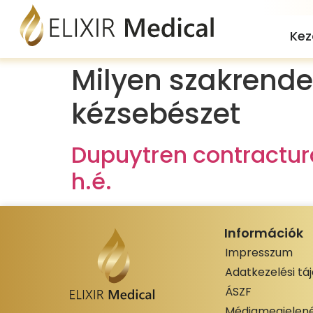
Kez
Milyen szakrendel
kézsebészet
Dupuytren contractura
h.é.
Információk
Impresszum
Adatkezelési tá
ÁSZF
Médiamegjelené