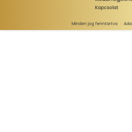
Kapcsolat
Minden jog fenntartva
Ada