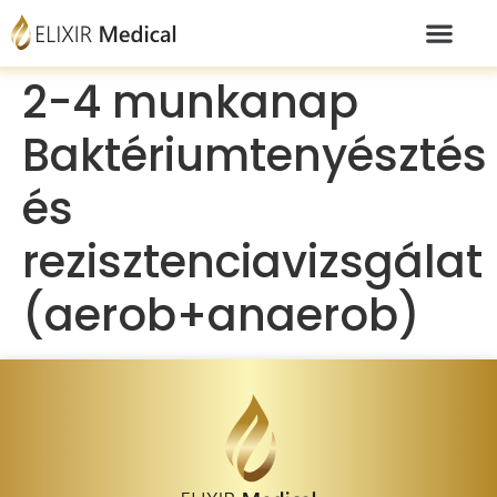
2-4 munkanap
Baktériumtenyésztés
és
rezisztenciavizsgálat
(aerob+anaerob)