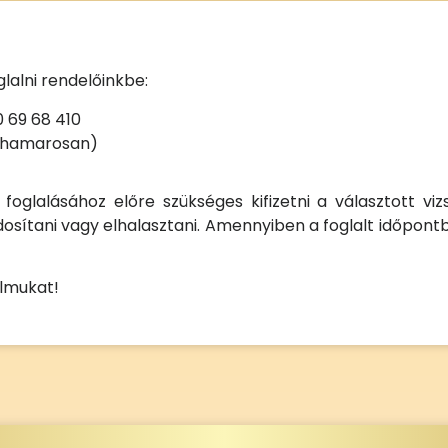
lalni rendelőinkbe:
 69 68 410
 (hamarosan)
 foglalásához előre szükséges kifizetni a választott viz
sítani vagy elhalasztani. Amennyiben a foglalt időpontb
almukat!