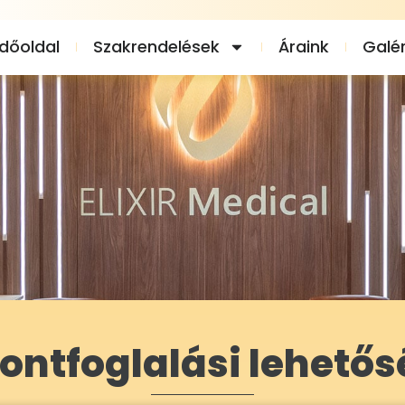
dőoldal
Szakrendelések
Áraink
Galér
ontfoglalási lehető