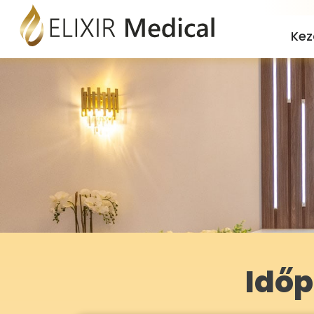
Kez
Időp