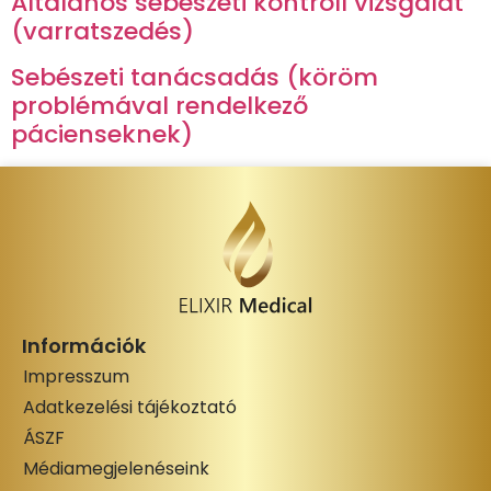
Általános sebészeti kontroll vizsgálat
(varratszedés)
Sebészeti tanácsadás (köröm
problémával rendelkező
pácienseknek)
Információk
Impresszum
Adatkezelési tájékoztató
ÁSZF
Médiamegjelenéseink